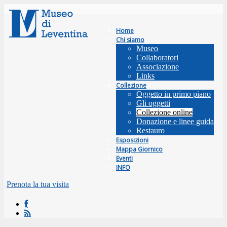
Home
Chi siamo
Museo
Collaboratori
Associazione
Links
Collezione
Oggetto in primo piano
Gli oggetti
Collezione online
Donazione e linee guida
Restauro
Esposizioni
Mappa Giornico
Eventi
INFO
Prenota la tua visita