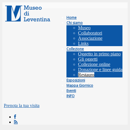
Home
Chi siamo
Museo
Collaboratori
Associazione
Links
Collezione
Oggetto in primo piano
Gli oggetti
Collezione online
Donazione e linee guida
Restauro
Esposizioni
Mappa Giornico
Eventi
INFO
Prenota la tua visita