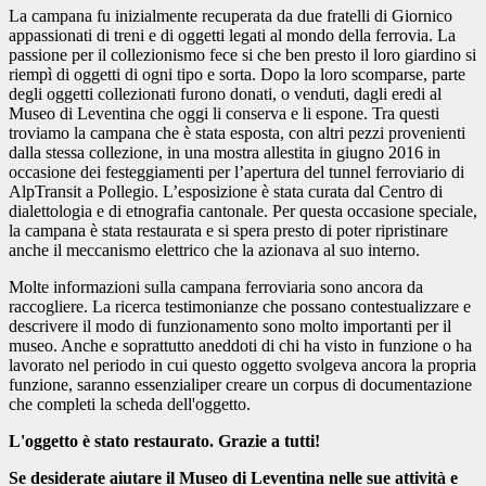
La campana fu inizialmente recuperata da due fratelli di Giornico
appassionati di treni e di oggetti legati al mondo della ferrovia. La
passione per il collezionismo fece si che ben presto il loro giardino si
riempì di oggetti di ogni tipo e sorta. Dopo la loro scomparse, parte
degli oggetti collezionati furono donati, o venduti, dagli eredi al
Museo di Leventina che oggi li conserva e li espone. Tra questi
troviamo la campana che è stata esposta, con altri pezzi provenienti
dalla stessa collezione, in una mostra allestita in giugno 2016 in
occasione dei festeggiamenti per l’apertura del tunnel ferroviario di
AlpTransit a Pollegio. L’esposizione è stata curata dal Centro di
dialettologia e di etnografia cantonale. Per questa occasione speciale,
la campana è stata restaurata e si spera presto di poter ripristinare
anche il meccanismo elettrico che la azionava al suo interno.
Molte informazioni sulla campana ferroviaria sono ancora da
raccogliere. La ricerca testimonianze che possano contestualizzare e
descrivere il modo di funzionamento sono molto importanti per il
museo. Anche e soprattutto aneddoti di chi ha visto in funzione o ha
lavorato nel periodo in cui questo oggetto svolgeva ancora la propria
funzione, saranno essenzialiper creare un corpus di documentazione
che completi la scheda dell'oggetto.
L'oggetto è stato restaurato. Grazie a tutti!
Se desiderate aiutare il Museo di Leventina nelle sue attività e