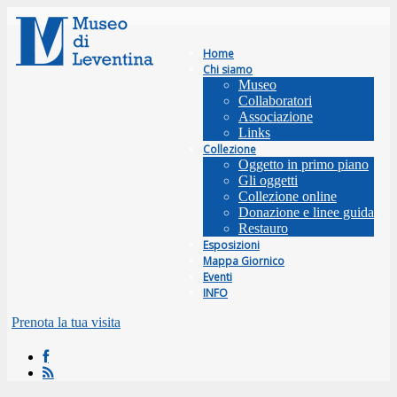
Home
Chi siamo
Museo
Collaboratori
Associazione
Links
Collezione
Oggetto in primo piano
Gli oggetti
Collezione online
Donazione e linee guida
Restauro
Esposizioni
Mappa Giornico
Eventi
INFO
Prenota la tua visita