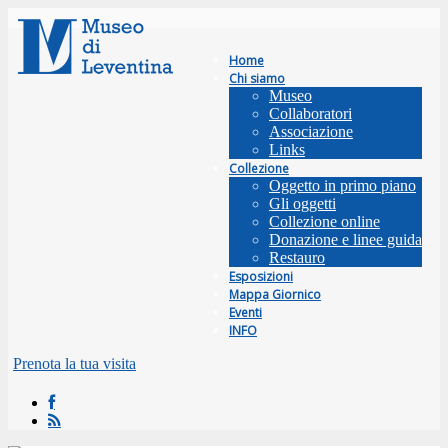
Home
Chi siamo
Museo
Collaboratori
Associazione
Links
Collezione
Oggetto in primo piano
Gli oggetti
Collezione online
Donazione e linee guida
Restauro
Esposizioni
Mappa Giornico
Eventi
INFO
Prenota la tua visita