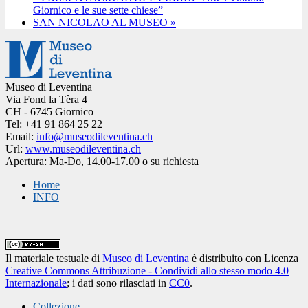
Giornico e le sue sette chiese”
SAN NICOLAO AL MUSEO
»
Museo di Leventina
Via Fond la Tèra 4
CH - 6745 Giornico
Tel: +41 91 864 25 22
Email:
info@museodileventina.ch
Url:
www.museodileventina.ch
Apertura: Ma-Do, 14.00-17.00 o su richiesta
Home
INFO
Il materiale testuale
di
Museo di Leventina
è distribuito con Licenza
Creative Commons Attribuzione - Condividi allo stesso modo 4.0
Internazionale
; i dati sono rilasciati in
CC0
.
Collezione